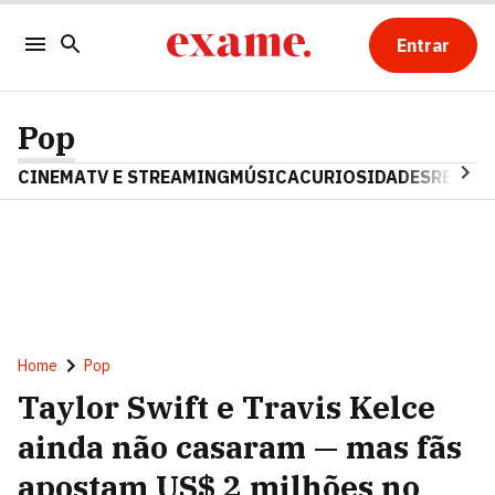
Entrar
Pop
CINEMA
TV E STREAMING
MÚSICA
CURIOSIDADES
REALIT
Home
Pop
Taylor Swift e Travis Kelce
ainda não casaram — mas fãs
apostam US$ 2 milhões no