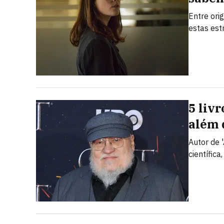
Entre ori
estas est
5 livr
além 
Autor de 
científica