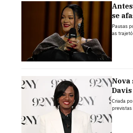
Antes
se af
Pausas po
as trajet
Nova 
Davis
Criada po
prevista