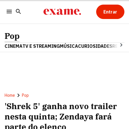
Entrar
Pop
CINEMA
TV E STREAMING
MÚSICA
CURIOSIDADES
REALIT
Home
Pop
'Shrek 5' ganha novo trailer
nesta quinta; Zendaya fará
parte do elenco