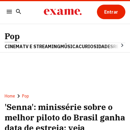
Entrar
Pop
CINEMA
TV E STREAMING
MÚSICA
CURIOSIDADES
REALIT
Home
Pop
'Senna': minissérie sobre o
melhor piloto do Brasil ganha
data de estreia; veja