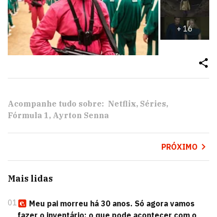
+
16
Acompanhe tudo sobre:
Netflix
Séries
Fórmula 1
Ayrton Senna
PRÓXIMO
Mais lidas
01
Meu pai morreu há 30 anos. Só agora vamos
fazer o inventário: o que pode acontecer com o