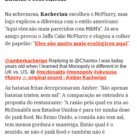
Na sobremesa,
Kacherian
escolheu o McFlurry, mas
logo explicou a diferença com o estilo americano:
“Aqui eles são mais parecidos com M&M’s”. Já seu
amigo provou o Jaffa Cake McFlurry e elogiou a colher
de papelão: “
Eles são muito mais ecológicos aqui
”.
@amberkacherian
Replying to @Chantsx I was today
years old when I learned that Monopoly is different in the
UK vs. US. 😅
#mcdonalds
#monopoly
#ukvsusa
#funny
♬ original sound - Amber Kacherian
As batatas fritas decepcionaram Amber: “São apenas
batatas tristes, sem sal”. A comparação se estendeu à
proposta do restaurante: “A razão pela qual eu iria ao
McDonald’s nos Estados Unidos é para ter minha dose
de junk food. No Reino Unido, a comida não tem sal,
tem menos gordura e manteiga. Então qual é o
sentido, se não é junk food e também não é