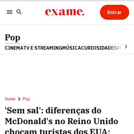
Entrar
Pop
CINEMA
TV E STREAMING
MÚSICA
CURIOSIDADES
REALIT
Home
Pop
'Sem sal': diferenças do
McDonald's no Reino Unido
chocam turistas dos EUA;