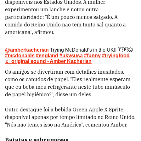
disponíveis nos Estados Unidos. A mulher
experimentou um lanche e notou outra
particularidade: “É um pouco menos salgado. A
comida do Reino Unido não tem tanto sal quanto a
americana”, afirmou.
@amberkacherian
Trying McDonald’s in the UK!! 🇬🇧😂
#mcdonalds
#england
#ukvsusa
#funny
#tryingfood
♬ original sound - Amber Kacherian
Os amigos se divertiram com detalhes inusitados,
como os canudos de papel. “Eles realmente esperam
que eu beba meu refrigerante neste tubo minúsculo
de papel higiênico?”, disse um deles.
Outro destaque foi a bebida Green Apple X Sprite,
disponível apenas por tempo limitado no Reino Unido.
“Nós não temos isso na América”, comentou Amber.
Batatas e sobremesas