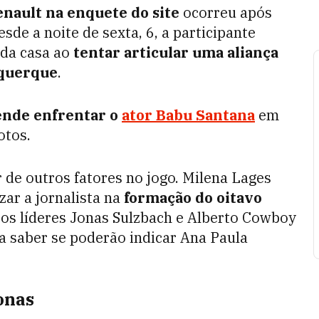
nault na enquete do site
ocorreu após
de a noite de sexta, 6, a participante
 da casa ao
tentar articular uma aliança
uquerque
.
ende enfrentar o
ator Babu Santana
em
otos.
 de outros fatores no jogo. Milena Lages
ar a jornalista na
formação do oitavo
á os líderes Jonas Sulzbach e Alberto Cowboy
a saber se poderão indicar Ana Paula
onas