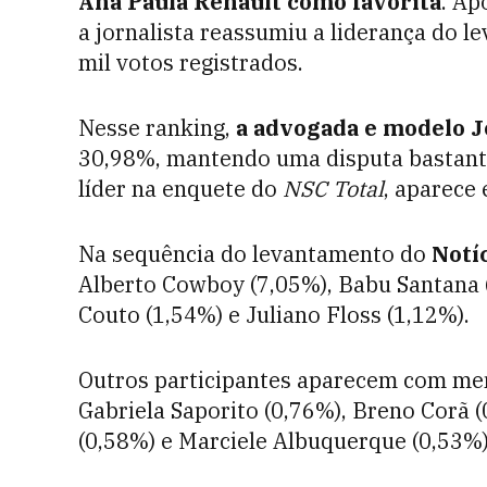
Ana Paula Renault como favorita
. Ap
a jornalista reassumiu a liderança do 
mil votos registrados.
Nesse ranking,
a advogada e modelo J
30,98%, mantendo uma disputa bastante
líder na enquete do
NSC Total
, aparece
Na sequência do levantamento do
Notí
Alberto Cowboy (7,05%), Babu Santana (
Couto (1,54%) e Juliano Floss (1,12%).
Outros participantes aparecem com men
Gabriela Saporito (0,76%), Breno Corã 
(0,58%) e Marciele Albuquerque (0,53%)