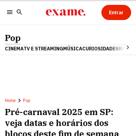
Entrar
Pop
CINEMA
TV E STREAMING
MÚSICA
CURIOSIDADES
REALIT
Home
Pop
Pré-carnaval 2025 em SP:
veja datas e horários dos
blocos deste fim de semana