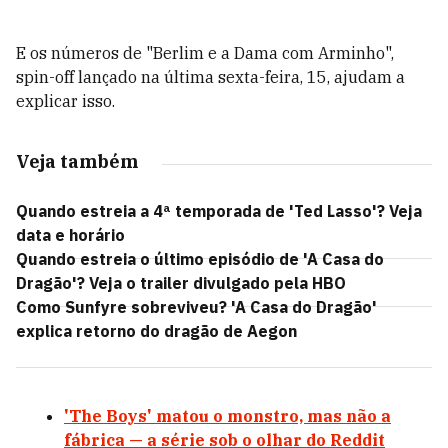
E os números de "Berlim e a Dama com Arminho
",
spin-off lançado na última sexta-feira, 15,
ajudam a
explicar isso.
Veja também
Quando estreia a 4ª temporada de 'Ted Lasso'? Veja
data e horário
Quando estreia o último episódio de 'A Casa do
Dragão'? Veja o trailer divulgado pela HBO
Como Sunfyre sobreviveu? 'A Casa do Dragão'
explica retorno do dragão de Aegon
'The Boys' matou o monstro, mas não a
fábrica — a série sob o olhar do Reddit