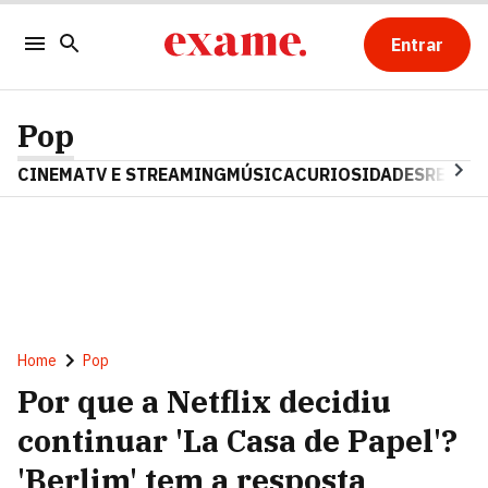
Entrar
Pop
CINEMA
TV E STREAMING
MÚSICA
CURIOSIDADES
REALIT
Home
Pop
Por que a Netflix decidiu
continuar 'La Casa de Papel'?
'Berlim' tem a resposta