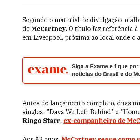
Segundo o material de divulgação, o ál
de
McCartney.
O título faz referência 
em Liverpool, próxima ao local onde o a
Siga a Exame e fique por
notícias do Brasil e do 
Antes do lançamento completo, duas mú
singles: "Days We Left Behind" e "Home 
Ringo Starr
,
ex-companheiro de McCa
Aos 83 anos,
McCartney segue como u