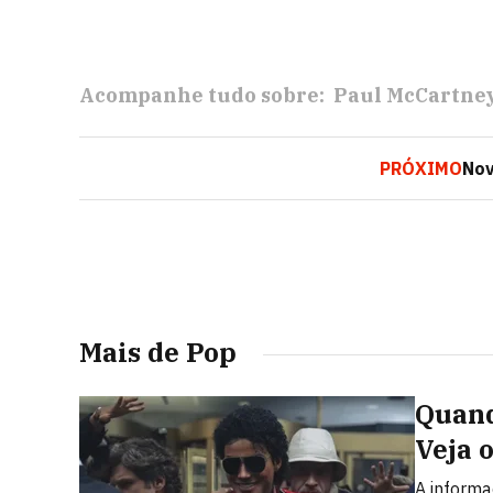
Acompanhe tudo sobre:
Paul McCartne
PRÓXIMO
Nov
Mais de Pop
Quand
Veja 
A informa