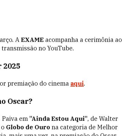
arço. A
EXAME
acompanha a cerimônia ao
m transmissão no YouTube.
r 2025
aior premiação do cinema
aqui
.
no Oscar?
ce Paiva em
"Ainda Estou Aqui"
, de Walter
 o
Globo de Ouro
na categoria de Melhor
ria, mais uma vez, na premiação do Oscar.