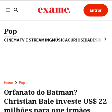
Entrar
Pop
CINEMA
TV E STREAMING
MÚSICA
CURIOSIDADES
REALIT
Home
Pop
Orfanato do Batman?
Christian Bale investe US$ 22
milhões para que irmãos