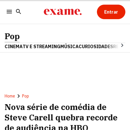
Entrar
Pop
CINEMA
TV E STREAMING
MÚSICA
CURIOSIDADES
REALIT
Home
Pop
Nova série de comédia de
Steve Carell quebra recorde
de audiência na HBO