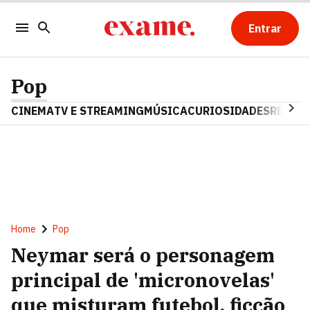
Entrar
Pop
CINEMA
TV E STREAMING
MÚSICA
CURIOSIDADES
REALIT
Home
Pop
Neymar será o personagem
principal de 'micronovelas'
que misturam futebol, ficção