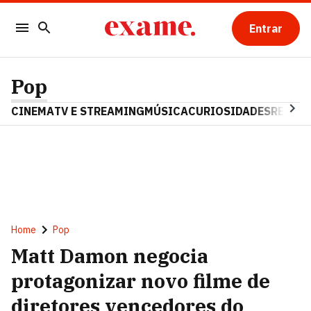
Entrar
Pop
CINEMA
TV E STREAMING
MÚSICA
CURIOSIDADES
REALIT
Home
Pop
Matt Damon negocia
protagonizar novo filme de
diretores vencedores do