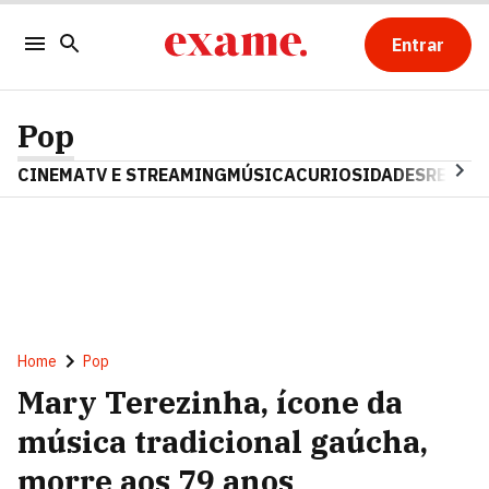
Entrar
Pop
CINEMA
TV E STREAMING
MÚSICA
CURIOSIDADES
REALIT
Home
Pop
Mary Terezinha, ícone da
música tradicional gaúcha,
morre aos 79 anos