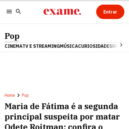
Entrar
Pop
CINEMA
TV E STREAMING
MÚSICA
CURIOSIDADES
REALIT
Home
Pop
Maria de Fátima é a segunda
principal suspeita por matar
Odete Roitman; confira o