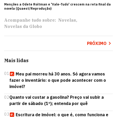
Menções a Odete Roitman e 'Vale-Tudo' crescem na reta final da
novela (Quaest/Reprodução)
Acompanhe tudo sobre:
Novelas
Novelas da Globo
PRÓXIMO
Mais lidas
01
Meu pai morreu há 30 anos. Só agora vamos
fazer o inventário: o que pode acontecer com o
imóvel?
02
Quanto vai custar a gasolina? Preço vai subir a
partir de sábado (1º); entenda por quê
03
Escritura de imóvel: o que é, como funciona e