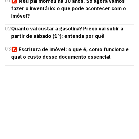
01
Meu pai morreu há 30 anos. Só agora vamos
fazer o inventário: o que pode acontecer com o
imóvel?
02
Quanto vai custar a gasolina? Preço vai subir a
partir de sábado (1º); entenda por quê
03
Escritura de imóvel: o que é, como funciona e
qual o custo desse documento essencial