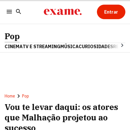
Entrar
Pop
CINEMA
TV E STREAMING
MÚSICA
CURIOSIDADES
REALIT
Home
Pop
Vou te levar daqui: os atores
que Malhação projetou ao
sucesso