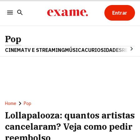
Entrar
Pop
CINEMA
TV E STREAMING
MÚSICA
CURIOSIDADES
REALIT
Home
Pop
Lollapalooza: quantos artistas
cancelaram? Veja como pedir
reembolso