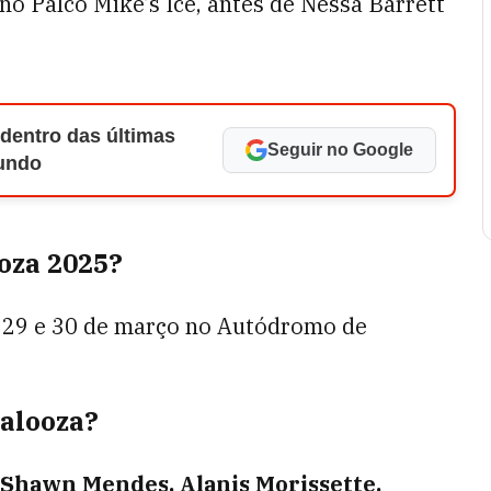
o Palco Mike’s Ice, antes de Nessa Barrett
 dentro das últimas
Seguir no Google
Mundo
ooza 2025?
, 29 e 30 de março no Autódromo de
palooza?
Shawn Mendes, Alanis Morissette,