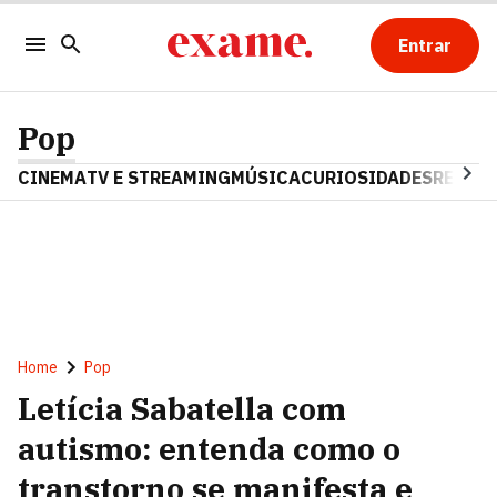
Entrar
Pop
CINEMA
TV E STREAMING
MÚSICA
CURIOSIDADES
REALIT
Home
Pop
Letícia Sabatella com
autismo: entenda como o
transtorno se manifesta e