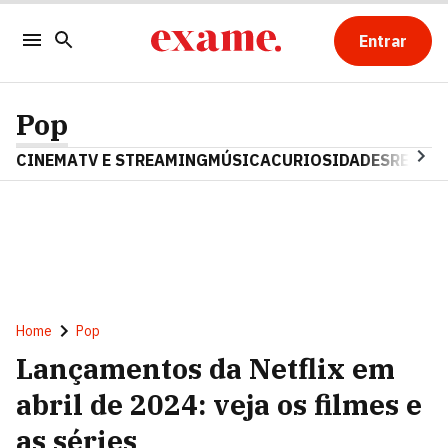
Entrar
Pop
CINEMA
TV E STREAMING
MÚSICA
CURIOSIDADES
REALIT
Home
Pop
Lançamentos da Netflix em
abril de 2024: veja os filmes e
as séries