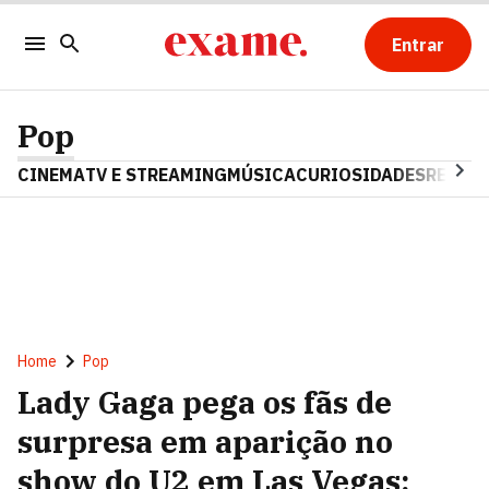
Entrar
Pop
CINEMA
TV E STREAMING
MÚSICA
CURIOSIDADES
REALIT
Home
Pop
Lady Gaga pega os fãs de
surpresa em aparição no
show do U2 em Las Vegas;