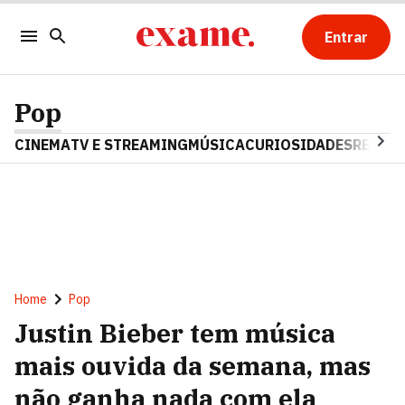
Entrar
Pop
CINEMA
TV E STREAMING
MÚSICA
CURIOSIDADES
REALIT
Home
Pop
Justin Bieber tem música
mais ouvida da semana, mas
não ganha nada com ela