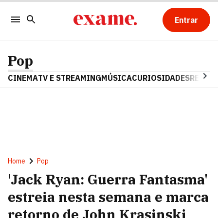
Entrar
Pop
CINEMA
TV E STREAMING
MÚSICA
CURIOSIDADES
REALIT
Home
Pop
'Jack Ryan: Guerra Fantasma'
estreia nesta semana e marca
retorno de John Krasinski