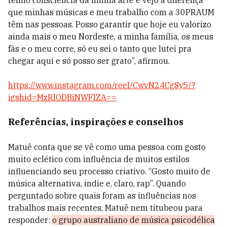
tenho consciência da minha arte e vejo a diferença
que minhas músicas e meu trabalho com a 30PRAUM
têm nas pessoas. Posso garantir que hoje eu valorizo
ainda mais o meu Nordeste, a minha família, os meus
fãs e o meu corre, só eu sei o tanto que lutei pra
chegar aqui e só posso ser grato”, afirmou.
https://www.instagram.com/reel/CwvN24CgSy5/?
igshid=MzRlODBiNWFlZA==
Referências, inspirações e conselhos
Matuê conta que se vê como uma pessoa com gosto
muito eclético com influência de muitos estilos
influenciando seu processo criativo. “Gosto muito de
música alternativa, indie e, claro, rap”. Quando
perguntado sobre quais foram as influências nos
trabalhos mais recentes, Matuê nem titubeou para
responder:
o grupo australiano de música psicodélica