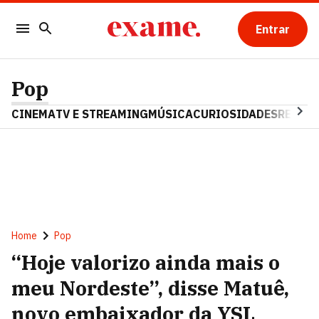
Entrar
Pop
CINEMA
TV E STREAMING
MÚSICA
CURIOSIDADES
REALIT
Home
Pop
“Hoje valorizo ainda mais o
meu Nordeste”, disse Matuê,
novo embaixador da YSL