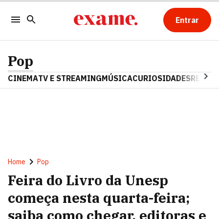
Entrar
Pop
CINEMA
TV E STREAMING
MÚSICA
CURIOSIDADES
REALIT
Home
Pop
Feira do Livro da Unesp
começa nesta quarta-feira;
saiba como chegar, editoras e