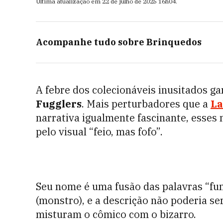
Última atualização em
22 de julho de 2025
16h04
.
Acompanhe tudo sobre
Brinquedos
A febre dos colecionáveis inusitados g
Fugglers
. Mais perturbadores que a
La
narrativa igualmente fascinante, esse
pelo visual “feio, mas fofo”.
Seu nome é uma fusão das palavras “funn
(monstro), e a descrição não poderia se
misturam o cômico com o bizarro.