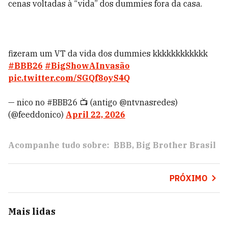
cenas voltadas à “vida” dos dummies fora da casa.
fizeram um VT da vida dos dummies kkkkkkkkkkkk
#BBB26
#BigShowAInvasão
pic.twitter.com/SGQf8oyS4Q
— nico no #BBB26 📺 (antigo @ntvnasredes)
(@feeddonico)
April 22, 2026
Acompanhe tudo sobre:
BBB
Big Brother Brasil
PRÓXIMO
Mais lidas