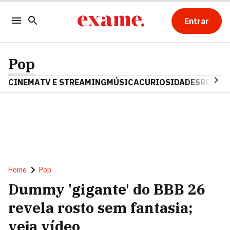
Entrar
Pop
CINEMA
TV E STREAMING
MÚSICA
CURIOSIDADES
REALIT
Home
Pop
Dummy 'gigante' do BBB 26
revela rosto sem fantasia;
veja vídeo