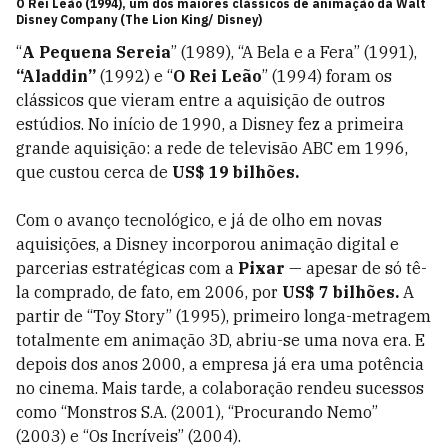
O Rei Leão (1994), um dos maiores clássicos de animação da Walt
Disney Company (The Lion King/ Disney)
“
A Pequena Sereia
” (1989), “A Bela e a Fera” (1991),
“Aladdin”
(1992) e “
O Rei Leão
” (1994) foram os
clássicos que vieram entre a aquisição de outros
estúdios. No início de 1990, a Disney fez a primeira
grande aquisição: a rede de televisão ABC em 1996,
que custou cerca de
US$ 19 bilhões.
Com o avanço tecnológico, e já de olho em novas
aquisições, a Disney incorporou animação digital e
parcerias estratégicas com a
Pixar
— apesar de só tê-
la comprado, de fato, em 2006, por
US$ 7 bilhões.
A
partir de “Toy Story” (1995), primeiro longa-metragem
totalmente em animação 3D, abriu-se uma nova era. E
depois dos anos 2000, a empresa já era uma potência
no cinema. Mais tarde, a colaboração rendeu sucessos
como “Monstros S.A. (2001), “Procurando Nemo”
(2003) e “Os Incríveis” (2004).