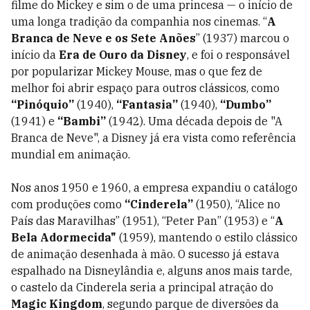
filme do Mickey e sim o de uma princesa — o início de
uma longa tradição da companhia nos cinemas. “
A
Branca de Neve e os Sete Anões
” (1937) marcou o
início da
Era de Ouro da Disney
, e foi o responsável
por popularizar Mickey Mouse, mas o que fez de
melhor foi abrir espaço para outros clássicos, como
“Pinóquio”
(1940),
“Fantasia”
(1940),
“Dumbo”
(1941) e
“Bambi”
(1942). Uma década depois de "A
Branca de Neve", a Disney já era vista como referência
mundial em animação.
Nos anos 1950 e 1960, a empresa expandiu o catálogo
com produções como
“Cinderela”
(1950), “Alice no
País das Maravilhas” (1951), “Peter Pan” (1953) e “
A
Bela Adormecida"
(1959), mantendo o estilo clássico
de animação desenhada à mão. O sucesso já estava
espalhado na Disneylândia e, alguns anos mais tarde,
o castelo da Cinderela seria a principal atração do
Magic Kingdom
, segundo parque de diversões da