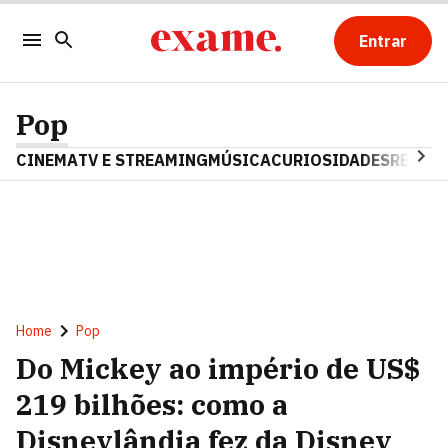
Entrar
Pop
CINEMA
TV E STREAMING
MÚSICA
CURIOSIDADES
REALIT
Home
Pop
Do Mickey ao império de US$
219 bilhões: como a
Disneylândia fez da Disney