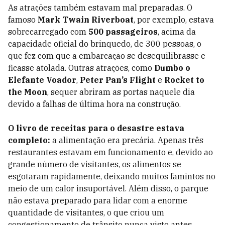
As atrações também estavam mal preparadas. O
famoso
Mark Twain Riverboat
, por exemplo, estava
sobrecarregado com
500 passageiros
, acima da
capacidade oficial do brinquedo, de 300 pessoas, o
que fez com que a embarcação se desequilibrasse e
ficasse atolada. Outras atrações, como
Dumbo o
Elefante Voador
,
Peter Pan’s Flight
e
Rocket to
the Moon
, sequer abriram as portas naquele dia
devido a falhas de última hora na construção.
O livro de receitas para o desastre estava
completo:
a alimentação era precária. Apenas três
restaurantes estavam em funcionamento e, devido ao
grande número de visitantes, os alimentos se
esgotaram rapidamente, deixando muitos famintos no
meio de um calor insuportável. Além disso, o parque
não estava preparado para lidar com a enorme
quantidade de visitantes, o que criou um
congestionamento de trânsito nunca visto antes.