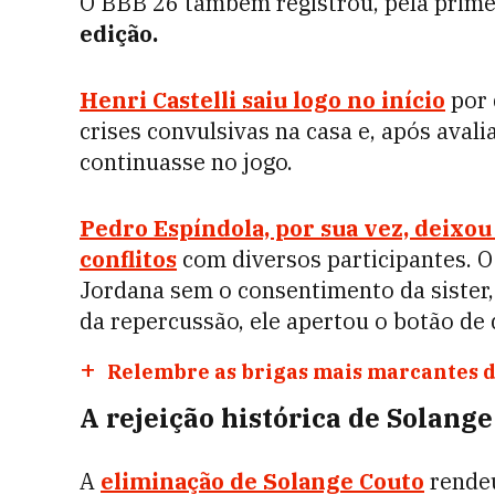
O BBB 26 também registrou, pela prime
edição.
Henri Castelli saiu logo no início
por 
crises convulsivas na casa e, após aval
continuasse no jogo.
Pedro Espíndola, por sua vez, deixo
conflitos
com diversos participantes. O
Jordana sem o consentimento da sister,
da repercussão, ele apertou o botão de 
Relembre as brigas mais marcantes 
A rejeição histórica de Solang
A
eliminação de Solange Couto
rendeu