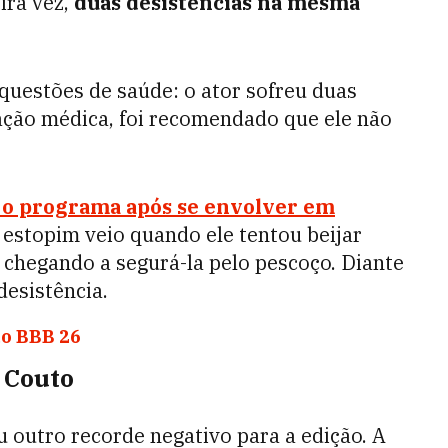
ira vez,
duas desistências na mesma
questões de saúde: o ator sofreu duas
iação médica, foi recomendado que ele não
u o programa após se envolver em
 estopim veio quando ele tentou beijar
 chegando a segurá-la pelo pescoço. Diante
desistência.
do BBB 26
e Couto
 outro recorde negativo para a edição. A