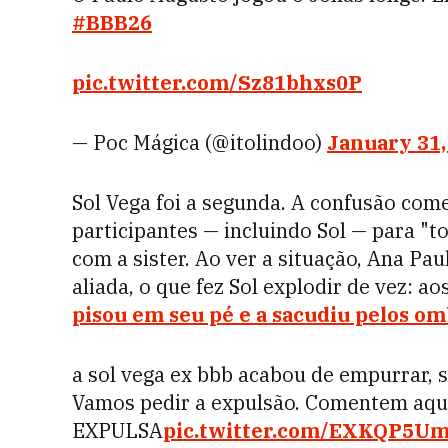
#BBB26
pic.twitter.com/Sz81bhxs0P
— Poc Mágica (@itolindoo)
January 31,
Sol Vega foi a segunda. A confusão co
participantes — incluindo Sol — para "to
com a sister. Ao ver a situação, Ana Pa
aliada, o que fez Sol explodir de vez: ao
pisou em seu pé e a sacudiu pelos om
a sol vega ex bbb acabou de empurrar, s
Vamos pedir a expulsão. Comentem aqu
EXPULSA
pic.twitter.com/EXKQP5U