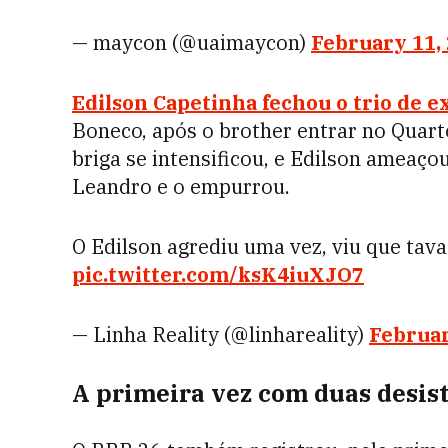
— maycon (@uaimaycon)
February 11,
Edilson Capetinha fechou o trio de e
Boneco, após o brother entrar no Quart
briga se intensificou, e Edilson ameaço
Leandro e o empurrou.
O Edilson agrediu uma vez, viu que ta
pic.twitter.com/ksK4iuXJO7
— Linha Reality (@linhareality)
Februar
A primeira vez com duas desis