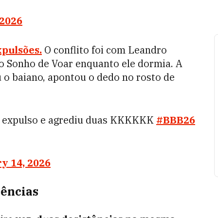
 2026
xpulsões.
O conflito foi com Leandro
o Sonho de Voar enquanto ele dormia. A
u o baiano, apontou o dedo no rosto de
va expulso e agrediu duas KKKKKK
#BBB26
y 14, 2026
tências