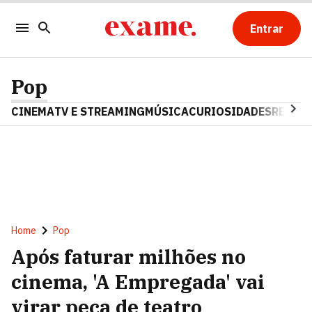
Entrar
Pop
CINEMA
TV E STREAMING
MÚSICA
CURIOSIDADES
REALIT
Home
Pop
Após faturar milhões no
cinema, 'A Empregada' vai
virar peça de teatro