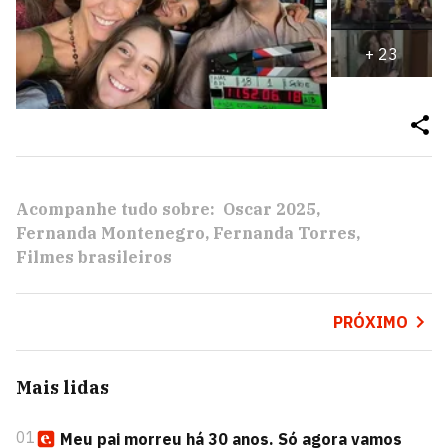
+
23
Acompanhe tudo sobre:
Oscar 2025
Fernanda Montenegro
Fernanda Torres
Filmes brasileiros
PRÓXIMO
Mais lidas
01
Meu pai morreu há 30 anos. Só agora vamos