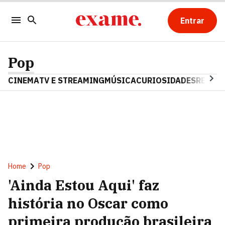
Entrar
Pop
CINEMA
TV E STREAMING
MÚSICA
CURIOSIDADES
REALIT
Home
Pop
'Ainda Estou Aqui' faz
história no Oscar como
primeira produção brasileira