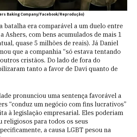
shers Baking Company/Facebook/Reprodução)
a batalha era comparável a um duelo entre
ia a Ashers, com bens acumulados de mais 1
atual, quase 5 milhões de reais). Já Daniel
rmou que a companhia “só estava tentando
 outros cristãos. Do lado de fora do
ilizaram tanto a favor de Davi quanto de
ldade pronunciou uma sentença favorável a
hers “conduz um negócio com fins lucrativos”
ita à legislação empresarial. Eles poderiam
u religiosos para todos os seus
pecificamente, a causa LGBT pesou na