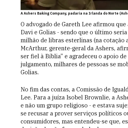
A Ashers Baking Company, padaria na Irlanda do Norte (A
O advogado de Gareth Lee afirmou que 
Davi e Golias - sendo que o último ser
milhão de libras esterlinas (na cotação 
McArthur, gerente-geral da Ashers, afi
ser fiel à Bíblia” e agradeceu o apoio de
julgamento, milhares de pessoas se mob
Golias.
No fim das contas, a Comissão de Igua
Lee. Para a juíza Isobel Brownlie, a As
e não um grupo religioso - e estava suje
se recusar a prover serviços políticos o
consumidores, mas entendeu-se que, es