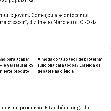
 se populariza.
 muito jovem. Começou a acontecer de
a crescer”, diz Inácio Marchette, CEO da
ano para acabar
A moda do 'alto teor de proteína'
— e vai faturar R$
funciona para todos? Entenda os
m este produto
debates na ciência
inhas de produção. E também longe da