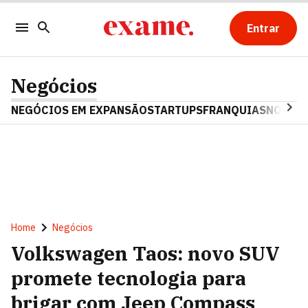
Entrar
Negócios
NEGÓCIOS EM EXPANSÃO
STARTUPS
FRANQUIAS
NOSTAL
Home
Negócios
Volkswagen Taos: novo SUV
promete tecnologia para
brigar com Jeep Compass