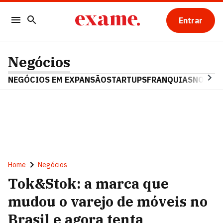
Entrar
Negócios
NEGÓCIOS EM EXPANSÃO
STARTUPS
FRANQUIAS
NOSTAL
Home
Negócios
Tok&Stok: a marca que
mudou o varejo de móveis no
Brasil e agora tenta