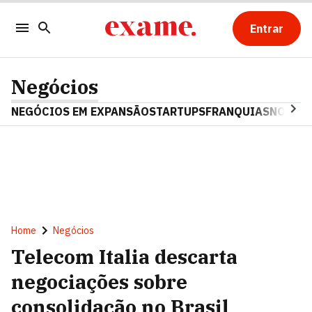
Entrar
Negócios
NEGÓCIOS EM EXPANSÃO
STARTUPS
FRANQUIAS
NOSTAL
Home
Negócios
Telecom Italia descarta
negociações sobre
consolidação no Brasil