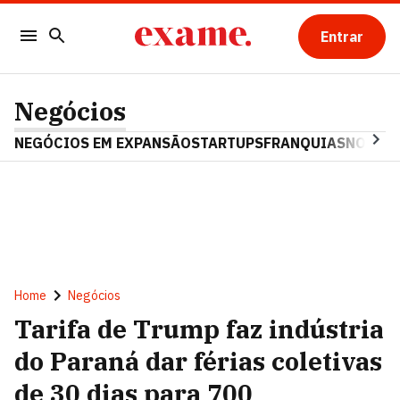
Entrar
Negócios
NEGÓCIOS EM EXPANSÃO
STARTUPS
FRANQUIAS
NOSTAL
Home
Negócios
Tarifa de Trump faz indústria
do Paraná dar férias coletivas
de 30 dias para 700