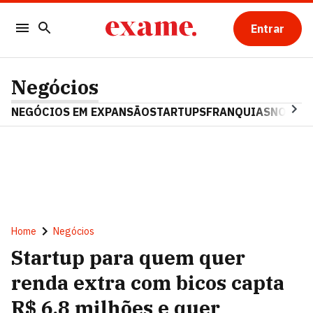
Entrar
Negócios
NEGÓCIOS EM EXPANSÃO
STARTUPS
FRANQUIAS
NOSTAL
Home
Negócios
Startup para quem quer
renda extra com bicos capta
R$ 6,8 milhões e quer