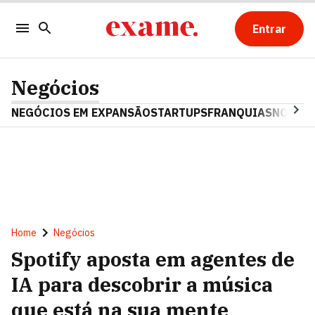
Entrar
Negócios
NEGÓCIOS EM EXPANSÃO
STARTUPS
FRANQUIAS
NOSTAL
Home
Negócios
Spotify aposta em agentes de
IA para descobrir a música
que está na sua mente