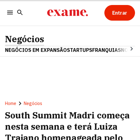
Entrar
Negócios
NEGÓCIOS EM EXPANSÃO
STARTUPS
FRANQUIAS
NOSTAL
Home
Negócios
South Summit Madri começa
nesta semana e terá Luiza
Trajano homenageada pelo