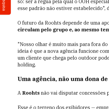
Pesquisa
só: ser a régua pela qual o OOH especia
esse padrão não estiver estabelecido", d
O futuro da Roohts depende de uma apo
circulam pelo grupo e, ao mesmo tem
"Nosso olhar é muito mais para fora do 
ideia é que a nova agência funcione co
um cliente que chega pelo outdoor pod
holding.
Uma agência, não uma dona de
A
Roohts
não vai disputar concessões p
Esse é o terreno dos exibidores — empr