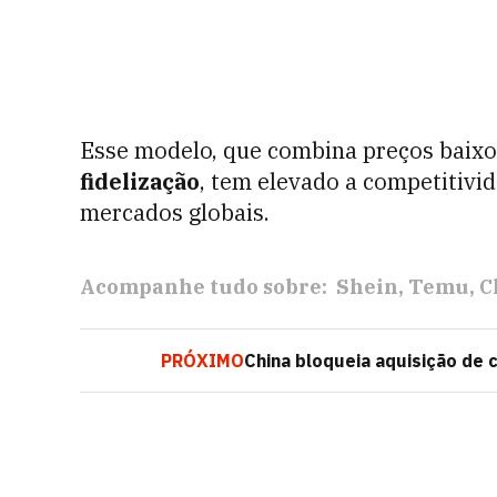
Esse modelo, que combina preços baixo
fidelização
, tem elevado a competitivi
mercados globais.
Acompanhe tudo sobre:
Shein
Temu
C
PRÓXIMO
China bloqueia aquisição de c