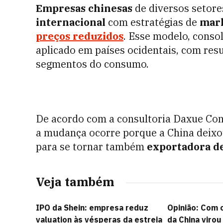
Empresas chinesas
de diversos setore
internacional
com estratégias de
mark
preços reduzidos
. Esse modelo, conso
aplicado em países ocidentais, com res
segmentos do consumo.
De acordo com a consultoria Daxue Cons
a mudança ocorre porque a China deixo
para se tornar também
exportadora d
Veja também
IPO da Shein: empresa reduz
Opinião: Com o
valuation às vésperas da estreia
da China viro