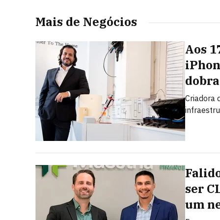
Mais de Negócios
Aos 1
iPhon
dobra
Criadora d
infraestr
Falid
ser C
um ne