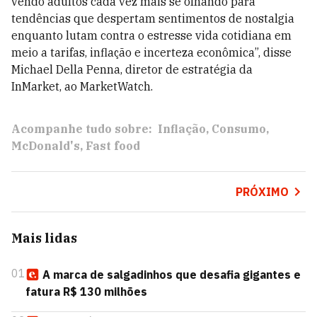
vendo adultos cada vez mais se olhando para
tendências que despertam sentimentos de nostalgia
enquanto lutam contra o estresse vida cotidiana em
meio a tarifas, inflação e incerteza econômica”, disse
Michael Della Penna, diretor de estratégia da
InMarket, ao MarketWatch.
Acompanhe tudo sobre:
Inflação
Consumo
McDonald's
Fast food
PRÓXIMO
Mais lidas
01
A marca de salgadinhos que desafia gigantes e
fatura R$ 130 milhões