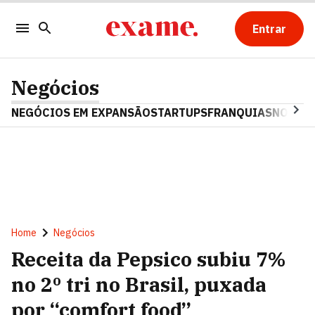
Entrar
Negócios
NEGÓCIOS EM EXPANSÃO
STARTUPS
FRANQUIAS
NOSTAL
Home
Negócios
Receita da Pepsico subiu 7%
no 2º tri no Brasil, puxada
por “comfort food”