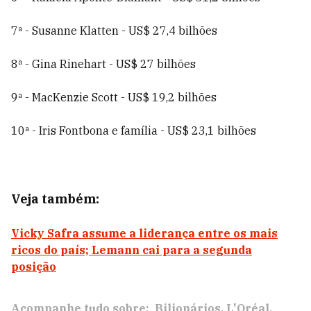
7ª - Susanne Klatten - US$ 27,4 bilhões
8ª - Gina Rinehart - US$ 27 bilhões
9ª - MacKenzie Scott - US$ 19,2 bilhões
10ª - Iris Fontbona e família - US$ 23,1 bilhões
Veja também:
Vicky Safra assume a liderança entre os mais
ricos do país; Lemann cai para a segunda
posição
Acompanhe tudo sobre:
Bilionários
L'Oréal