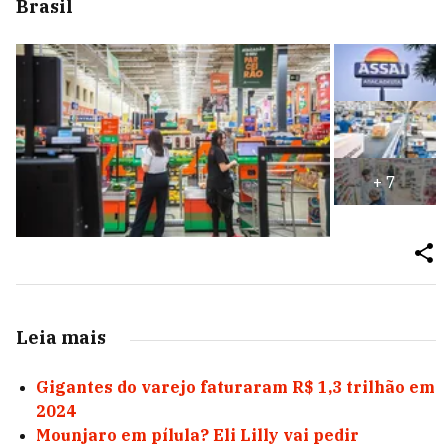
Brasil
+
7
Leia mais
Gigantes do varejo faturaram R$ 1,3 trilhão em
2024
Mounjaro em pílula? Eli Lilly vai pedir