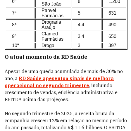
6ª
8
1.200
São João
Panvel
7ª
5
631
Farmácias
Drograria
8ª
4.4
490
Araújo
Clamed
9ª
3.4
650
Farmácias
10ª
Drogal
3
397
O atual momento da RD Saúde
Apesar de uma queda acumulada de mais de 30% no
ano, a
RD Saúde apesentou sinais de melhora
operacional no segundo trimestre
, incluindo
crescimento de vendas, eficiência administrativa e
EBITDA acima das projeções.
No segundo trimestre de 2025, a receita bruta da
companhia cresceu 12% em relação ao mesmo período
do ano passado, totalizando R$ 11,6 bilhões. O EBITDA