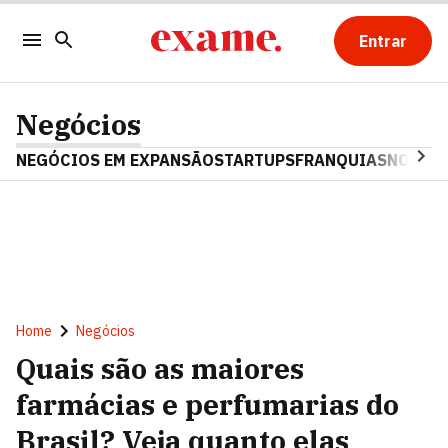
Entrar
Negócios
NEGÓCIOS EM EXPANSÃO
STARTUPS
FRANQUIAS
NOSTAL
Home
Negócios
Quais são as maiores
farmácias e perfumarias do
Brasil? Veja quanto elas