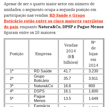
Apesar de ser o quarto maior setor em número de
unidades, o segmento ocupa a segunda posição em
participação nas vendas.
RD Saúde
e
Grupo
Boticário
estão entre os cinco maiores varejistas
do país
, enquanto
Natura&Co, DPSP e Pague Menos
figuram entre os 20 maiores.
Nº
Vendas
de
2024
Posição
Empresa
lojas
(R$
em
bilhões)
2024
1ª
RD Saúde
41.7
3.230
Grupo
2ª
35.7
3.911
Boticário
3ª
Natura&Co
16.8
800
4ª
DSPS
16.1
1.600
Pague
5ª
13.5
1.649
Menos
Farmácia