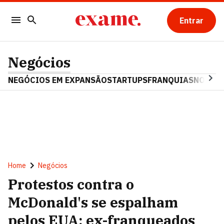
Entrar
Negócios
NEGÓCIOS EM EXPANSÃO
STARTUPS
FRANQUIAS
NOSTAL
Home
Negócios
Protestos contra o
McDonald's se espalham
pelos EUA; ex-franqueados