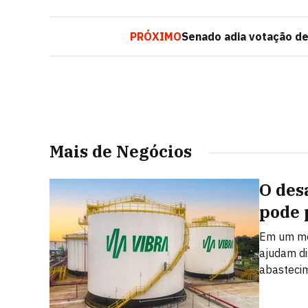
PRÓXIMO
Senado adia votação de
Mais de Negócios
O des
pode 
Em um mer
ajudam dis
abastecim