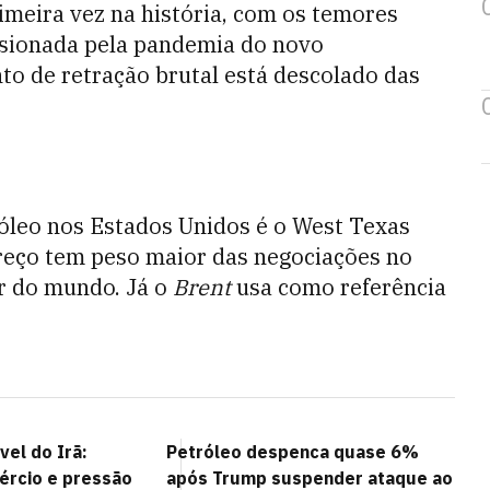
imeira vez na história,
com os temores
asionada pela pandemia do novo
o de retração brutal está descolado das
róleo nos Estados Unidos é o West Texas
preço tem peso maior das negociações no
r do mundo. Já o
Brent
usa como referência
vel do Irã:
Petróleo despenca quase 6%
ércio e pressão
após Trump suspender ataque ao