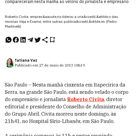
compareceram nesta manhã ao velório do jornalista e empresário
Roberto Civita: empres&aacute;rio liderou a cria&ccedil;&atilde;o das
revistas Veja e Exame, entre outras publica&ccedil;&otilde;es (Pedro
Martinelli)
Tatiana Vaz
Publicado em
27 de maio de 2013
18h19
.
São Paulo – Nesta manhã cinzenta em Itapecirica da
Serra, na grande São Paulo, está sendo velado o corpo
do empresário e jornalista
Roberto Civita
, diretor
editorial e presidente do Conselho de Administração
do Grupo Abril. Civita morreu neste domingo, às
21h41, no Hospital Sírio-Libanês, em São Paulo.
A cerimônia começou às 11h e segue reunindo